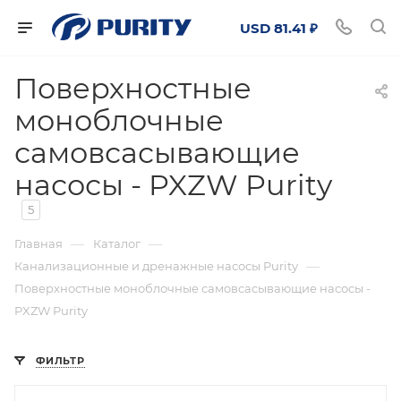
USD 81.41 ₽
Поверхностные
моноблочные
самовсасывающие
насосы - PXZW Purity
5
—
—
Главная
Каталог
—
Канализационные и дренажные насосы Purity
Поверхностные моноблочные самовсасывающие насосы -
PXZW Purity
ФИЛЬТР