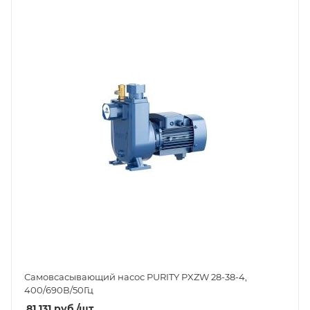
Самовсасывающий насос PURITY
PXZW 28-38-4
,
400/690В/50Гц
81 131
руб.
/шт