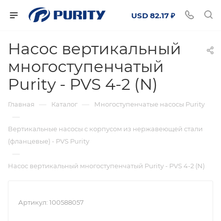
USD 82.17 ₽
Насос вертикальный
многоступенчатый
Purity - PVS 4-2 (N)
—
—
Главная
Каталог
Многоступенчатые насосы Purity
—
Вертикальные насосы с корпусом из нержавеющей стали
(фланцевые) - PVS Purity
—
Насос вертикальный многоступенчатый Purity - PVS 4-2 (N)
Артикул:
100588057