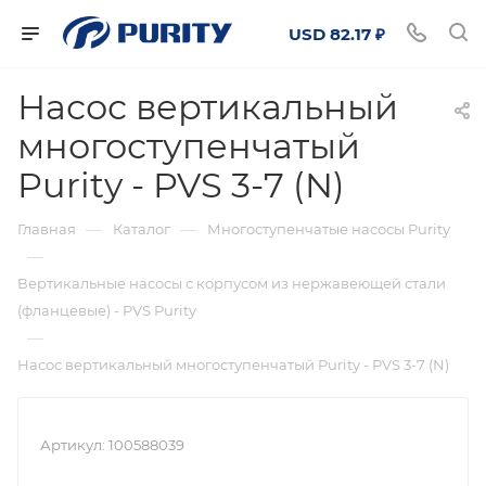
USD 82.17 ₽
Насос вертикальный
многоступенчатый
Purity - PVS 3-7 (N)
—
—
Главная
Каталог
Многоступенчатые насосы Purity
—
Вертикальные насосы с корпусом из нержавеющей стали
(фланцевые) - PVS Purity
—
Насос вертикальный многоступенчатый Purity - PVS 3-7 (N)
Артикул:
100588039