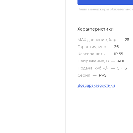
Наши менеджеры обязательно св
Характеристики
MAX давление, бар
—
25
Гарантия, мес
—
36
Класс защиты
—
IP 55
Напряжение, В
—
400
Подача, куб.м/ч
—
5 ÷ 13
Серия
—
PVS
Все характеристики