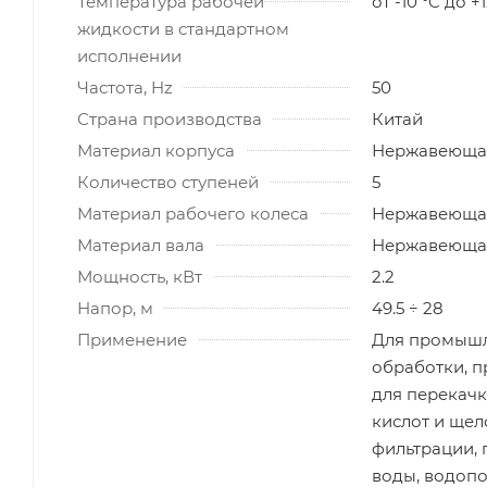
Температура рабочей
от -10 °C до +
жидкости в стандартном
исполнении
Частота, Hz
50
Страна производства
Китай
Материал корпуса
Нержавеющая
Количество ступеней
5
Материал рабочего колеса
Нержавеющая
Материал вала
Нержавеющая
Мощность, кВт
2.2
Напор, м
49.5 ÷ 28
Применение
Для промышл
обработки, п
для перекачк
кислот и щел
фильтрации,
воды, водопо