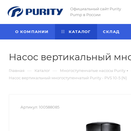
Официальный сайт Purity
Pump в России
О КОМПАНИИ
КАТАЛОГ
CКЛАД
Насос вертикальный мног
—
—
Главная
Каталог
Многоступенчатые насосы Purity
Насос вертикальный многоступенчатый Purity - PVS 10-5 (N)
Артикул:
100588085