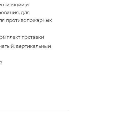
ентиляции и
ования, для
для противопожарных
комплект поставки
чатый, вертикальный
й