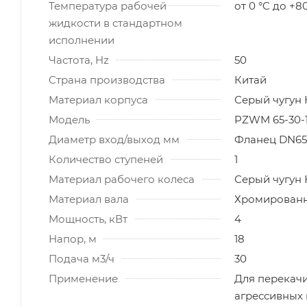
Температура рабочей
от 0 °C до +8
жидкости в стандартном
исполнении
Частота, Hz
50
Страна производства
Китай
Материал корпуса
Серый чугун
Модель
PZWM 65-30-1
Диаметр вход/выход мм
Фланец DN65
Количество ступеней
1
Материал рабочего колеса
Серый чугун
Материал вала
Хромированн
Мощность, кВт
4
Напор, м
18
Подача м3/ч
30
Применение
Для перекачи
агрессивных