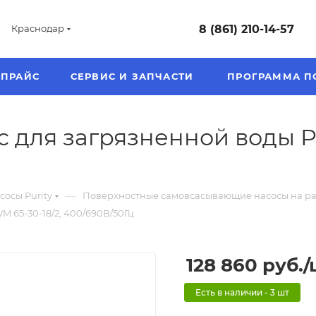
8 (861) 210-14-57
Краснодар
ПРАЙС
СЕРВИС И ЗАПЧАСТИ
ПРОГРАММА П
 для загрязненной воды P
—
осы Purity
Поверхностные самовсасывающие насосы на рам
 65-30-18/2, 400/690В/50Гц
128 860
руб.
/
Есть в наличии - 3 шт