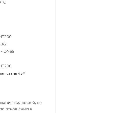
0 °C
 НТ200
8/2
 - DN65
 НТ200
ая сталь 45#
вания жидкостей, не
 по отношению к