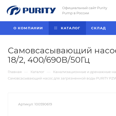
Официальный сайт Purity
Pump в России
О КОМПАНИИ
КАТАЛОГ
CКЛАД
Самовсасывающий насос
18/2, 400/690В/50Гц
—
—
Главная
Каталог
Канализационные и дренажные нас
Самовсасывающий насос для загрязненной воды PURITY PZWM
Артикул:
100590619