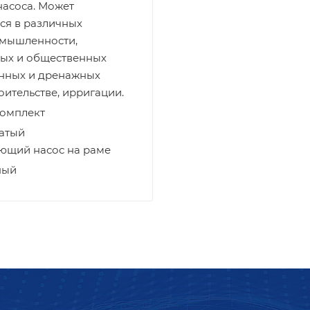
насоса. Может
ся в различных
омышленности,
ых и общественных
нных и дренажных
оительстве, ирригации.
комплект
атый
ющий насос на раме
ный