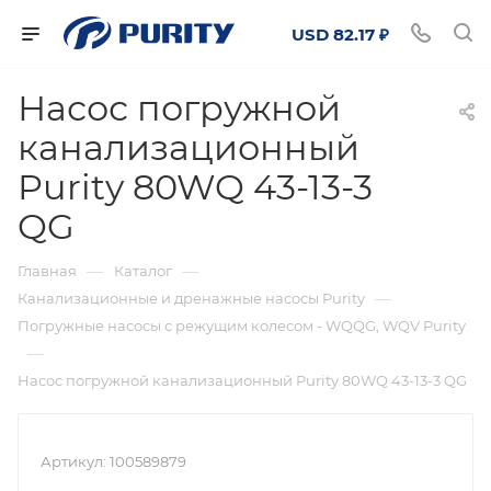
USD 82.17 ₽
Насос погружной
канализационный
Purity 80WQ 43-13-3
QG
—
—
Главная
Каталог
—
Канализационные и дренажные насосы Purity
Погружные насосы с режущим колесом - WQQG, WQV Purity
—
Насос погружной канализационный Purity 80WQ 43-13-3 QG
Артикул:
100589879