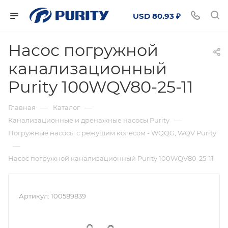
USD 80.93 ₽
Насос погружной
канализационный
Purity 100WQV80-25-11
—
—
Главная
Каталог
—
Канализационные и дренажные насосы Purity
Погружные насосы с режущим колесом - WQQG, WQV Purity
—
Насос погружной канализационный Purity 100WQV80-25-11
Артикул:
100589839