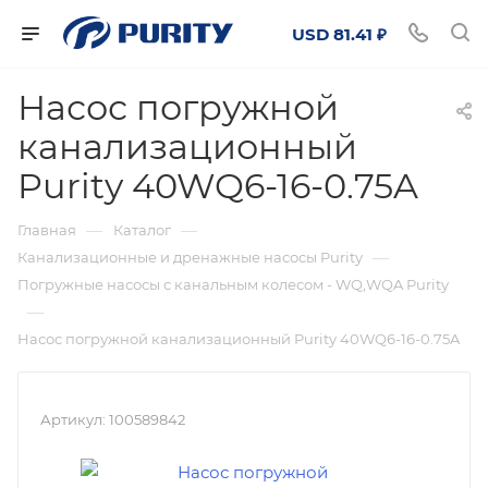
USD 81.41 ₽
Насос погружной
канализационный
Purity 40WQ6-16-0.75A
—
—
Главная
Каталог
—
Канализационные и дренажные насосы Purity
Погружные насосы с канальным колесом - WQ,WQA Purity
—
Насос погружной канализационный Purity 40WQ6-16-0.75A
Артикул:
100589842