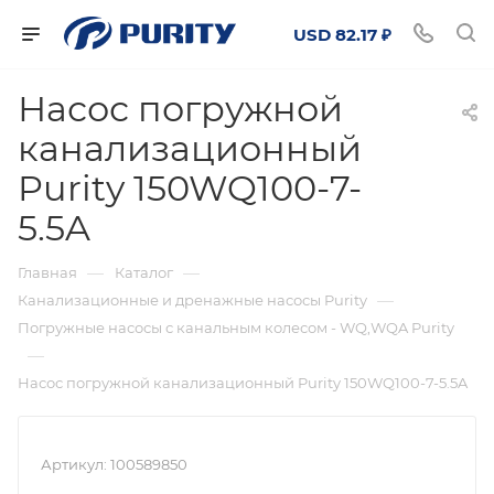
USD 82.17 ₽
Насос погружной
канализационный
Purity 150WQ100-7-
5.5A
—
—
Главная
Каталог
—
Канализационные и дренажные насосы Purity
Погружные насосы с канальным колесом - WQ,WQA Purity
—
Насос погружной канализационный Purity 150WQ100-7-5.5A
Артикул:
100589850