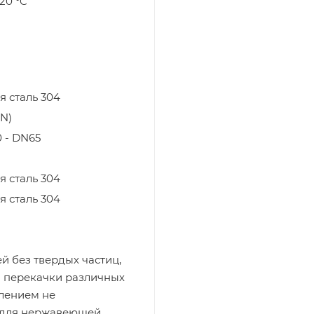
120 °C
 сталь 304
(N)
 - DN65
 сталь 304
 сталь 304
й без твердых частиц,
я перекачки различных
лением не
 для нержавеющей