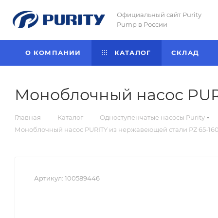
Официальный сайт Purity
Pump в России
О КОМПАНИИ
КАТАЛОГ
CКЛАД
Моноблочный насос PURI
—
—
Главная
Каталог
Одноступенчатые насосы Purity
Моноблочный насос PURITY из нержавеющей стали PZ 65-160/
Артикул:
100589446