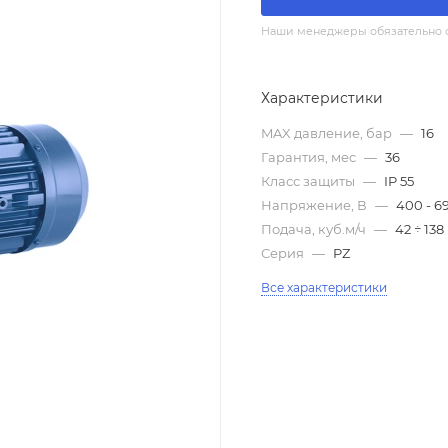
Наши менеджеры обязательно св
Характеристики
MAX давление, бар
—
16
Гарантия, мес
—
36
Класс защиты
—
IP 55
Напряжение, В
—
400 - 6
Подача, куб.м/ч
—
42 ÷ 138
Серия
—
PZ
Все характеристики