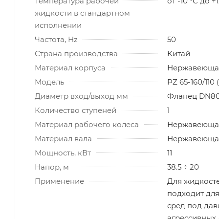
Температура рабочей
от -10 °C до +
жидкости в стандартном
исполнении
Частота, Hz
50
Страна производства
Китай
Материал корпуса
Нержавеющая
Модель
PZ 65-160/110 
Диаметр вход/выход мм
Фланец DN80
Количество ступеней
1
Материал рабочего колеса
Нержавеющая
Материал вала
Нержавеющая
Мощность, кВт
11
Напор, м
38.5 ÷ 20
Применение
Для жидкосте
подходит дл
сред под дав
агрессивных