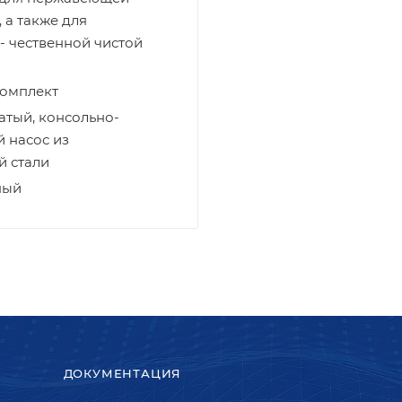
, а также для
- чественной чистой
комплект
атый, консольно-
 насос из
 стали
ный
ДОКУМЕНТАЦИЯ