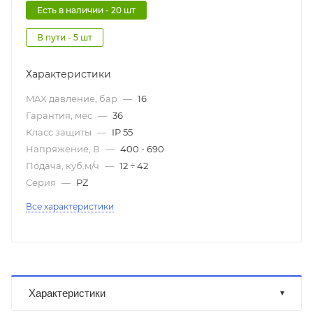
Есть в наличии - 20 шт
В пути - 5 шт
Характеристики
MAX давление, бар
—
16
Гарантия, мес
—
36
Класс защиты
—
IP 55
Напряжение, В
—
400 - 690
Подача, куб.м/ч
—
12 ÷ 42
Серия
—
PZ
Все характеристики
Характеристики