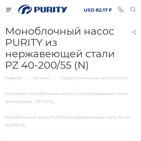
USD 82.17 ₽
Моноблочный насос
PURITY из
нержавеющей стали
PZ 40-200/55 (N)
—
—
Главная
Каталог
Одноступенчатые насосы Purity
—
Консольно-моноблочные насосы из нержавеющей стали
(фланцевые) - PZ Purity
—
Моноблочный насос PURITY из нержавеющей стали PZ 40-
200/55 (N)