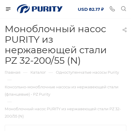
USD 82.17 ₽
Моноблочный насос
PURITY из
нержавеющей стали
PZ 32-200/55 (N)
—
—
Главная
Каталог
Одноступенчатые насосы Purity
—
Консольно-моноблочные насосы из нержавеющей стали
(фланцевые) - PZ Purity
—
Моноблочный насос PURITY из нержавеющей стали PZ 32-
200/55 (N)