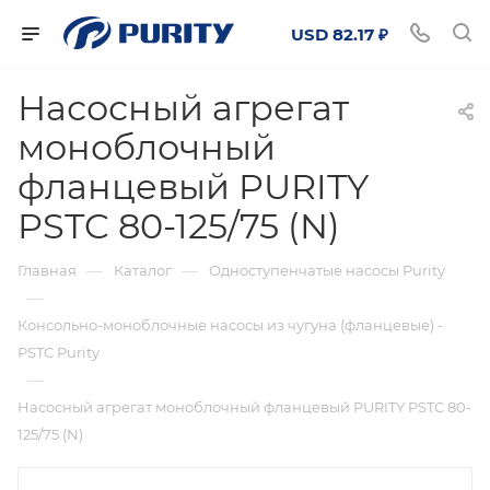
USD 82.17 ₽
Насосный агрегат
моноблочный
фланцевый PURITY
PSTC 80-125/75 (N)
—
—
Главная
Каталог
Одноступенчатые насосы Purity
—
Консольно-моноблочные насосы из чугуна (фланцевые) -
PSTC Purity
—
Насосный агрегат моноблочный фланцевый PURITY PSTC 80-
125/75 (N)