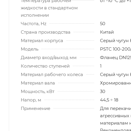
Температура рабочей
от -10 °C до +
жидкости в стандартном
исполнении
Частота, Hz
50
Страна производства
Китай
Материал корпуса
Серый чугун
Модель
PSTC 100-200/
Диаметр вход/выход мм
Фланец DN125
Количество ступеней
1
Материал рабочего колеса
Серый чугун
Материал вала
Хромированн
Мощность, кВт
30
Напор, м
44,5 ÷ 18
Применение
Для перекачи
агрессивных
материалам н
Рекомендова