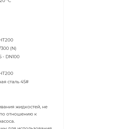
120 °C
 НТ200
300 (N)
 - DN100
 НТ200
ая сталь 45#
вания жидкостей, не
 по отношению к
асоса.
ны для использования