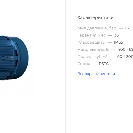
Характеристики
MAX давление, бар
—
16
Гарантия, мес
—
36
Класс защиты
—
IP 55
Напряжение, В
—
400 - 6
Подача, куб.м/ч
—
60 ÷ 30
Серия
—
PSTC
Все характеристики