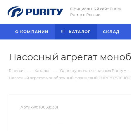
Официальный сайт Purity
Pump в России
О КОМПАНИИ
КАТАЛОГ
CКЛАД
Насосный агрегат моноб
—
—
Главная
Каталог
Одноступенчатые насосы Purity
Насосный агрегат моноблочный фланцевый PURITY PSTC 100-
Артикул:
100589381