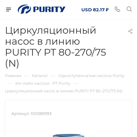
USD 82.17 ₽
Циркуляционный
насос в линию
PURITY PT 80-270/75
(N)
—
—
Главная
Каталог
Одноступенчатые насосы Purity
—
—
Ин-лайн насосы - PT Purity
Циркуляционный насос в линию PURITY PT 80-270/75 (N)
Артикул:
100589393