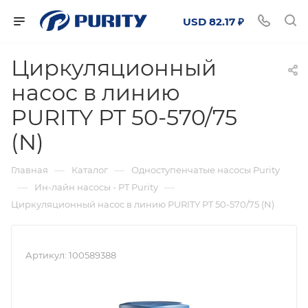
USD 82.17 ₽
Циркуляционный
насос в линию
PURITY PT 50-570/75
(N)
—
—
Главная
Каталог
Одноступенчатые насосы Purity
—
—
Ин-лайн насосы - PT Purity
Циркуляционный насос в линию PURITY PT 50-570/75 (N)
Артикул:
100589388